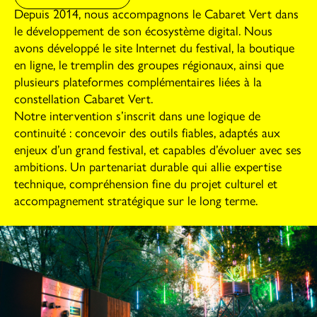
Depuis 2014, nous accompagnons le Cabaret Vert dans
le développement de son écosystème digital. Nous
avons développé le site Internet du festival, la boutique
en ligne, le tremplin des groupes régionaux, ainsi que
plusieurs plateformes complémentaires liées à la
constellation Cabaret Vert.
Notre intervention s’inscrit dans une logique de
continuité : concevoir des outils fiables, adaptés aux
enjeux d’un grand festival, et capables d’évoluer avec ses
ambitions. Un partenariat durable qui allie expertise
technique, compréhension fine du projet culturel et
accompagnement stratégique sur le long terme.