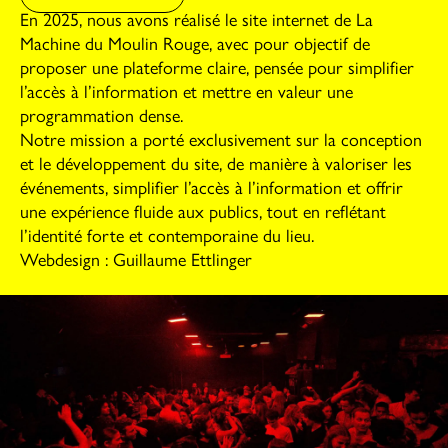
En 2025, nous avons réalisé le site internet de La
Machine du Moulin Rouge, avec pour objectif de
proposer une plateforme claire, pensée pour simplifier
l’accès à l’information et mettre en valeur une
programmation dense.
Notre mission a porté exclusivement sur la conception
et le développement du site, de manière à valoriser les
événements, simplifier l’accès à l’information et offrir
une expérience fluide aux publics, tout en reflétant
l’identité forte et contemporaine du lieu.
Webdesign : Guillaume Ettlinger